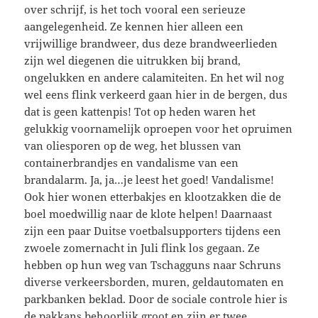
over schrijf, is het toch vooral een serieuze
aangelegenheid. Ze kennen hier alleen een
vrijwillige brandweer, dus deze brandweerlieden
zijn wel diegenen die uitrukken bij brand,
ongelukken en andere calamiteiten. En het wil nog
wel eens flink verkeerd gaan hier in de bergen, dus
dat is geen kattenpis! Tot op heden waren het
gelukkig voornamelijk oproepen voor het opruimen
van oliesporen op de weg, het blussen van
containerbrandjes en vandalisme van een
brandalarm. Ja, ja…je leest het goed! Vandalisme!
Ook hier wonen etterbakjes en klootzakken die de
boel moedwillig naar de klote helpen! Daarnaast
zijn een paar Duitse voetbalsupporters tijdens een
zwoele zomernacht in Juli flink los gegaan. Ze
hebben op hun weg van Tschagguns naar Schruns
diverse verkeersborden, muren, geldautomaten en
parkbanken beklad. Door de sociale controle hier is
de pakkans behoorlijk groot en zijn er twee