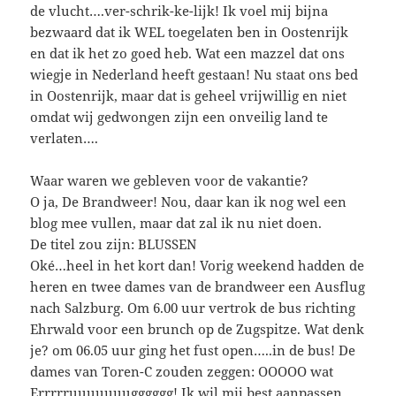
de vlucht….ver-schrik-ke-lijk! Ik voel mij bijna
bezwaard dat ik WEL toegelaten ben in Oostenrijk
en dat ik het zo goed heb. Wat een mazzel dat ons
wiegje in Nederland heeft gestaan! Nu staat ons bed
in Oostenrijk, maar dat is geheel vrijwillig en niet
omdat wij gedwongen zijn een onveilig land te
verlaten….
Waar waren we gebleven voor de vakantie?
O ja, De Brandweer! Nou, daar kan ik nog wel een
blog mee vullen, maar dat zal ik nu niet doen.
De titel zou zijn: BLUSSEN
Oké…heel in het kort dan! Vorig weekend hadden de
heren en twee dames van de brandweer een Ausflug
nach Salzburg. Om 6.00 uur vertrok de bus richting
Ehrwald voor een brunch op de Zugspitze. Wat denk
je? om 06.05 uur ging het fust open…..in de bus! De
dames van Toren-C zouden zeggen: OOOOO wat
Errrrruuuuuuugggggg! Ik wil mij best aanpassen