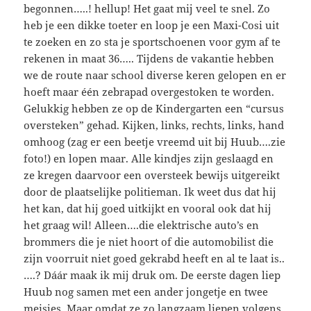
begonnen…..! hellup! Het gaat mij veel te snel. Zo
heb je een dikke toeter en loop je een Maxi-Cosi uit
te zoeken en zo sta je sportschoenen voor gym af te
rekenen in maat 36….. Tijdens de vakantie hebben
we de route naar school diverse keren gelopen en er
hoeft maar één zebrapad overgestoken te worden.
Gelukkig hebben ze op de Kindergarten een “cursus
oversteken” gehad. Kijken, links, rechts, links, hand
omhoog (zag er een beetje vreemd uit bij Huub….zie
foto!) en lopen maar. Alle kindjes zijn geslaagd en
ze kregen daarvoor een oversteek bewijs uitgereikt
door de plaatselijke politieman. Ik weet dus dat hij
het kan, dat hij goed uitkijkt en vooral ook dat hij
het graag wil! Alleen….die elektrische auto’s en
brommers die je niet hoort of die automobilist die
zijn voorruit niet goed gekrabd heeft en al te laat is..
….? Dáár maak ik mij druk om. De eerste dagen liep
Huub nog samen met een ander jongetje en twee
meisjes. Maar omdat ze zo langzaam liepen volgens