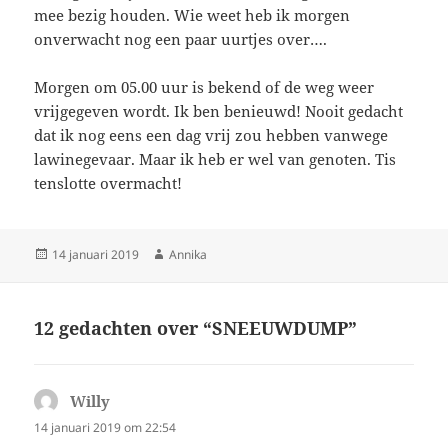
mee bezig houden. Wie weet heb ik morgen
onverwacht nog een paar uurtjes over….
Morgen om 05.00 uur is bekend of de weg weer
vrijgegeven wordt. Ik ben benieuwd! Nooit gedacht
dat ik nog eens een dag vrij zou hebben vanwege
lawinegevaar. Maar ik heb er wel van genoten. Tis
tenslotte overmacht!
Geplaatst
Auteur
14 januari 2019
Annika
op
12 gedachten over “SNEEUWDUMP”
Willy
schreef:
14 januari 2019 om 22:54