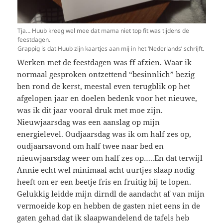
Tja… Huub kreeg wel mee dat mama niet top fit was tijdens de
feestdagen.
Grappig is dat Huub zijn kaartjes aan mij in het ‘Nederlands’ schrijft.
Werken met de feestdagen was ff afzien. Waar ik
normaal gesproken ontzettend “besinnlich” bezig
ben rond de kerst, meestal even terugblik op het
afgelopen jaar en doelen bedenk voor het nieuwe,
was ik dit jaar vooral druk met moe zijn.
Nieuwjaarsdag was een aanslag op mijn
energielevel. Oudjaarsdag was ik om half zes op,
oudjaarsavond om half twee naar bed en
nieuwjaarsdag weer om half zes op…..En dat terwijl
Annie echt wel minimaal acht uurtjes slaap nodig
heeft om er een beetje fris en fruitig bij te lopen.
Gelukkig leidde mijn dirndl de aandacht af van mijn
vermoeide kop en hebben de gasten niet eens in de
gaten gehad dat ik slaapwandelend de tafels heb