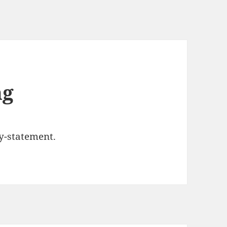
ng
y-statement.