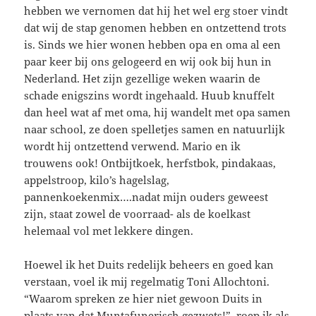
hebben we vernomen dat hij het wel erg stoer vindt
dat wij de stap genomen hebben en ontzettend trots
is. Sinds we hier wonen hebben opa en oma al een
paar keer bij ons gelogeerd en wij ook bij hun in
Nederland. Het zijn gezellige weken waarin de
schade enigszins wordt ingehaald. Huub knuffelt
dan heel wat af met oma, hij wandelt met opa samen
naar school, ze doen spelletjes samen en natuurlijk
wordt hij ontzettend verwend. Mario en ik
trouwens ook! Ontbijtkoek, herfstbok, pindakaas,
appelstroop, kilo’s hagelslag,
pannenkoekenmix….nadat mijn ouders geweest
zijn, staat zowel de voorraad- als de koelkast
helemaal vol met lekkere dingen.
Hoewel ik het Duits redelijk beheers en goed kan
verstaan, voel ik mij regelmatig Toni Allochtoni.
“Waarom spreken ze hier niet gewoon Duits in
plaats van dat Muntafunerisch gezwets!”, roep ik als