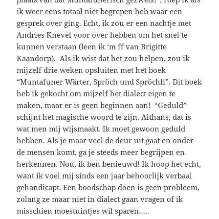
ik weer eens totaal niet begrepen heb waar een
gesprek over ging. Echt, ik zou er een nachtje met
Andries Knevel voor over hebben om het snel te
kunnen verstaan (leen ik ‘m ff van Brigitte
Kaandorp). Als ik wist dat het zou helpen, zou ik
mijzelf drie weken opsluiten met het boek
“Muntafuner Wärter, Spröch und Spröchli”. Dit boek
heb ik gekocht om mijzelf het dialect eigen te
maken, maar er is geen beginnen aan! “Geduld”
schijnt het magische woord te zijn. Althans, dat is
wat men mij wijsmaakt. Ik moet gewoon geduld
hebben. Als je maar veel de deur uit gaat en onder
de mensen komt, ga je steeds meer begrijpen en
herkennen. Nou, ik ben benieuwd! Ik hoop het echt,
want ik voel mij sinds een jaar behoorlijk verbaal
gehandicapt. Een boodschap doen is geen probleem,
zolang ze maar niet in dialect gaan vragen of ik
misschien moestuintjes wil sparen…..